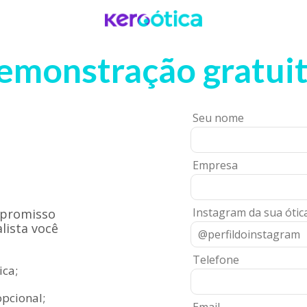
Demonstração Sistema de Gestão para Ótica
emonstração gratuit
Seu nome
Empresa
Instagram da sua ótica
promisso
lista você
Telefone
ica;
opcional;